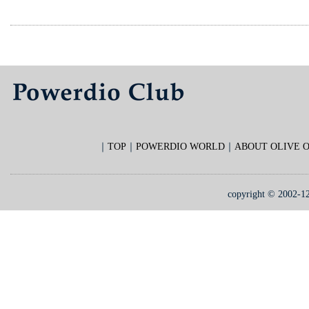
｜
TOP
｜
POWERDIO WORLD
｜
ABOUT OLIVE O
copyright © 2002-12