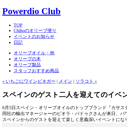
Powerdio Club
TOP
Chihoのオリーブ便り
イベントのお知らせ
日記
オリーブオイル・他
オリーブの木
オリーブ製品
スタッフおすすめ商品
« いちごにワインビネガー
|
メイン
|
ソラコト »
スペインのゲスト二人を迎えてのイベン
6月5日スペイン・オリーブオイルのトップブランド『カサ
同社の輸出マネージャーのビオラ・パドゥクさんが来日、パ
スペインからのゲストを迎えて楽しく意義深いイベントにな