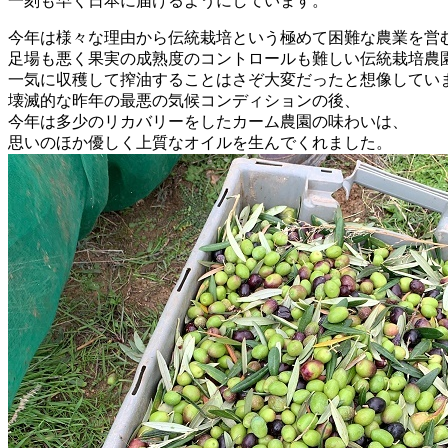
一刻も早く日本に届けるようにしています。
今年は様々な理由から伝統栽培という極めて困難な農業を営
足場も悪く果実の成熟度のコントロールも難しい伝統栽培農
一気に収穫して搾油することはさぞ大変だったと想像してい
壊滅的な昨年の最悪の気候コンディションの後、
今年は多少のリカバリーをしたカーム農園の味わいは、
思いのほか優しく上質なオイルを生んでくれました。