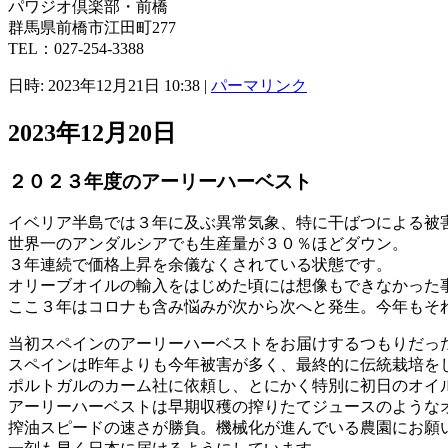
パワジオ倶楽部・前橋
群馬県前橋市江田町277
TEL：027-254-3388
日時: 2023年12月21日 10:38
|
パーマリンク
2023年12月20日
２０２３年度のアーリーハーベスト
イベリア半島では３年に及ぶ異常気象、特に干ばつによる被
世界一のアンダルシアでも生産量が３０％ほどダウン。
３年連続で価格上昇を余儀なくされている状態です。
オリーブオイルの輸入をはじめた頃には想像もできなかった
ここ３年はコロナも含み悩みが次から次へと発生。今年もそ
当初スペインのアーリーハーベストをお届けするつもりだっ
スペインは昨年よりも今年被害が多く、最終的に伝統栽培を
ポルトガルのカーム社に依頼し、とにかく特別に初日のオイ
アーリーハーベストは早期収穫の搾りたてジュースのような
搾油スピードの速さが勝負。機械化が進んでいる農園にお願