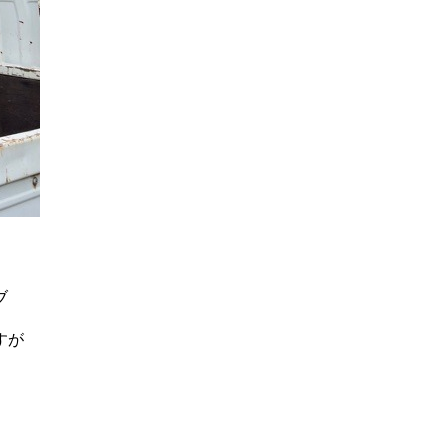
ブ
すが
。