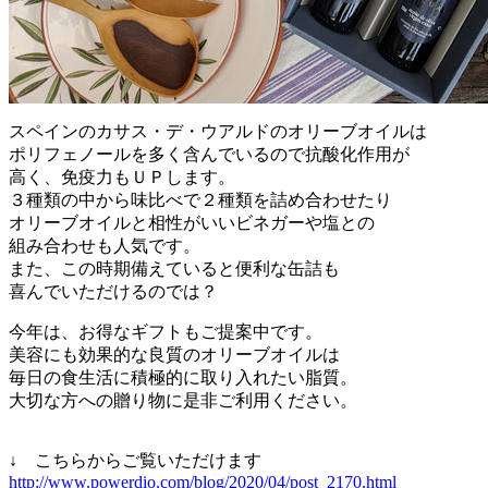
スペインのカサス・デ・ウアルドのオリーブオイルは
ポリフェノールを多く含んでいるので抗酸化作用が
高く、免疫力もＵＰします。
３種類の中から味比べで２種類を詰め合わせたり
オリーブオイルと相性がいいビネガーや塩との
組み合わせも人気です。
また、この時期備えていると便利な缶詰も
喜んでいただけるのでは？
今年は、お得なギフトもご提案中です。
美容にも効果的な良質のオリーブオイルは
毎日の食生活に積極的に取り入れたい脂質。
大切な方への贈り物に是非ご利用ください。
↓ こちらからご覧いただけます
http://www.powerdio.com/blog/2020/04/post_2170.html