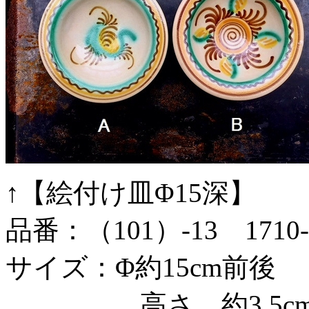
↑【絵付け皿Φ15深】
品番：（101）-13 1710-
サイズ：Φ約15cm前後
高さ 約3.5cm