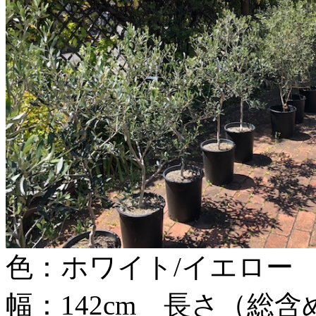
色：ホワイト/イエロー
幅：142cm 長さ（総含