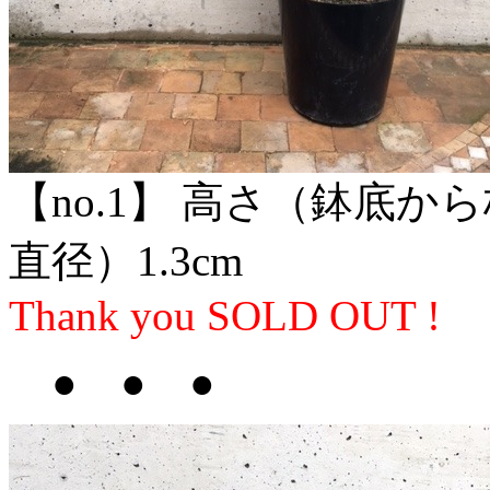
【no.1】 高さ（鉢底か
直径）1.3cm
Thank you SOLD OUT !
● ● ●