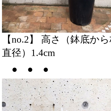
【no.2】 高さ（鉢底か
直径）1.4cm
● ● ●