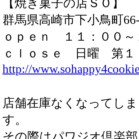
【焼き菓子の店ＳＯ】
群馬県高崎市下小鳥町66
ｏｐｅｎ １１：００～
ｃｌｏｓｅ 日曜 第１
http://www.sohappy4cooki
店舗在庫なくなってしま
す。
その際はパワジオ倶楽部