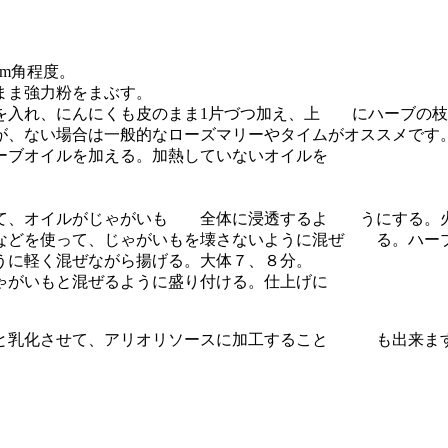
m角程度。
まま強力粉をまぶす。
を入れ、にんにくも皮のまま1片づつ加え、上 にハーブの枝
ない場合は一般的なローズマリーやタイムがオススメです
ーブオイルを加える。加熱していないオイルを
して、オイルがじゃがいも 全体に浸透するよ うにする。火
などを使って、じゃがいもを壊さないように混ぜ る。ハー
うに軽く混ぜながら揚げる。大体７、８分。
ゃがいもと混ぜるように盛り付ける。仕上げに
ルと乳化させて、アリオリソースに加工すること も出来ます