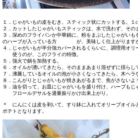
１．じゃがいもの皮をむき、スティック状にカットする。１c
２．カットしたじゃがいもスティックは、水で洗わず、その
３．深めのフライパンか中華鍋に、粉をまぶしたじゃがいも
のハーブが入っている方 が、美味しく仕上がりますが、
４．じゃがいもが半分強カバーされるくらいに、調理用オリ
使うのが、このフライの特徴。
５．強火で鍋を加熱する。
６．オイルが湧いてきたら、そのままあまり混ぜずに揺ら
７．沸騰しているオイルの泡が小さくなってきたら、木ヘラ
８．こんがりとじゃがいもが焼きあがるまで、焦がさないよ
９．油を切って、お皿にじゃがいもを盛り付け、ハーブもじ
フロールデサルを適量振りかけ出来上がり。
＊ にんにくは皮を剥いて、すり鉢に入れてオリーブオイ
ポテトとなります。