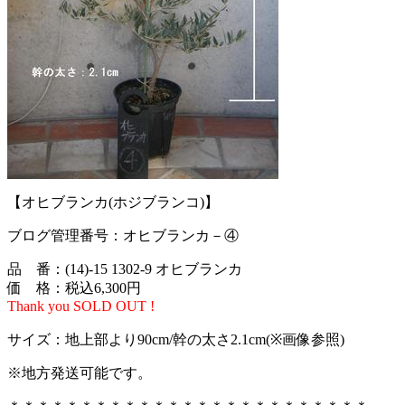
【オヒブランカ(ホジブランコ)】
ブログ管理番号：オヒブランカ－④
品 番：(14)-15 1302-9 オヒブランカ
価 格：税込6,300円
Thank you SOLD OUT !
サイズ：地上部より90cm/幹の太さ2.1cm(※画像参照)
※地方発送可能です。