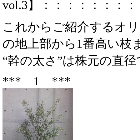
vol.3】：：：：：：：
これからご紹介するオリ
の地上部から1番高い枝
“幹の太さ”は株元の直径
*** 1 ***