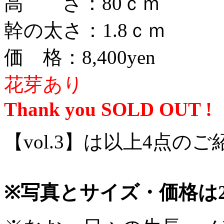
高 さ：80ｃｍ
幹の太さ：1.8ｃｍ
価 格：8,400yen
花芽あり
Thank you SOLD OUT !
【vol.3】は以上4点の
※写真とサイズ・価格は20