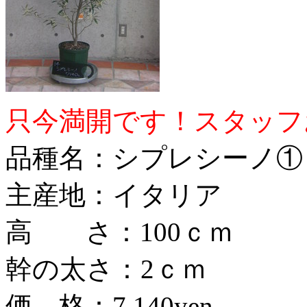
只今満開です！スタッフ
品種名：シプレシーノ① (1
主産地：イタリア
高 さ：100ｃｍ
幹の太さ：2ｃｍ
価 格：7,140yen