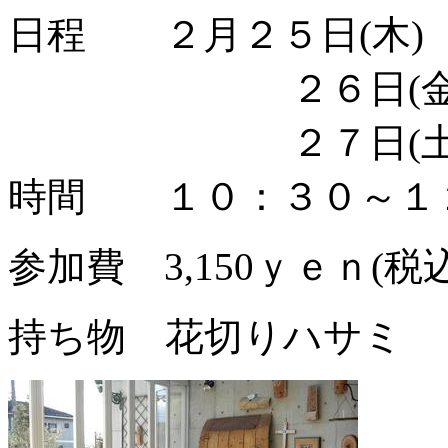
日程 ２月２５日(木)
２６日(金
２７日(土
時間 １０：３０～１
参加費 3,150ｙｅｎ(
持ち物 花切りハサミ