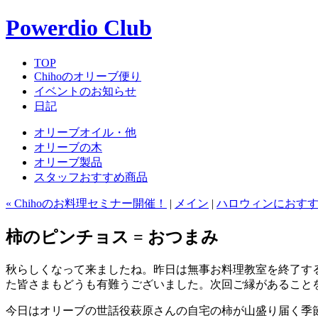
Powerdio Club
TOP
Chihoのオリーブ便り
イベントのお知らせ
日記
オリーブオイル・他
オリーブの木
オリーブ製品
スタッフおすすめ商品
« Chihoのお料理セミナー開催！
|
メイン
|
ハロウィンにおすす
柿のピンチョス = おつまみ
秋らしくなって来ましたね。昨日は無事お料理教室を終了す
た皆さまもどうも有難うございました。次回ご縁があること
今日はオリーブの世話役萩原さんの自宅の柿が山盛り届く季