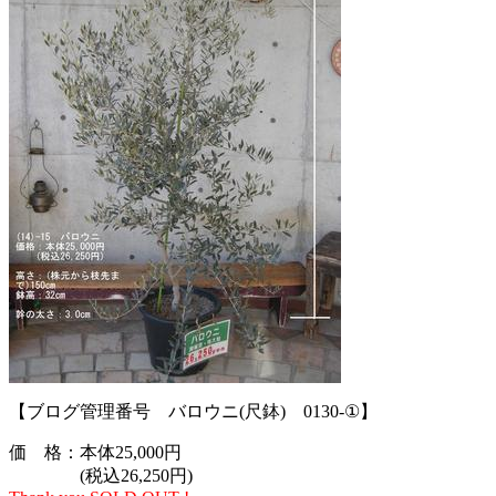
【ブログ管理番号 バロウニ(尺鉢) 0130-①】
価 格：本体25,000円
(税込26,250円)