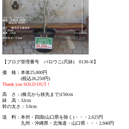
【ブログ管理番号 バロウニ(尺鉢) 0130-②】
価 格：本体25,000円
(税込26,250円)
Thank you SOLD OUT !
高 さ：(株元から枝先まで)150cm
鉢 高：32cm
幹の太さ：3.0cm
送 料：本州・四国(山口県を除く)・・・2,625円
九州・沖縄県・北海道・山口県・・・2,940円