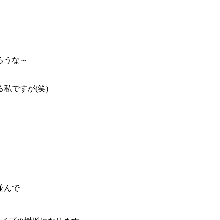
ろうな～
私ですが(笑)
並んで