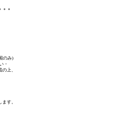
＊＊＊
国のみ)
い・
載の上、
します。