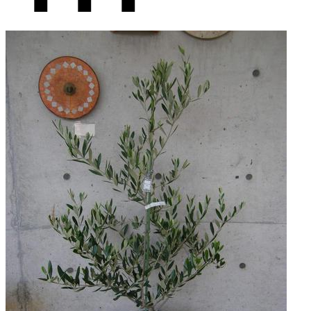
■ ■ ■